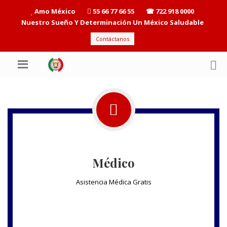
Amo México
55 66 77 66 55
☎ 722 918 0000
Nuestro Sueño Y Determinación Un México Saludable
Contáctanos
Médico
Asistencia Médica Gratis