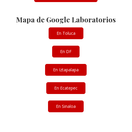
Mapa de Google Laboratorios
En Toluca
En DF
En Iztapalapa
En Ecatepec
En Sinaloa